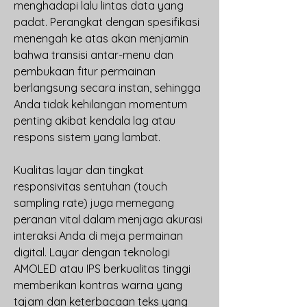
menghadapi lalu lintas data yang 
padat. Perangkat dengan spesifikasi 
menengah ke atas akan menjamin 
bahwa transisi antar-menu dan 
pembukaan fitur permainan 
berlangsung secara instan, sehingga 
Anda tidak kehilangan momentum 
penting akibat kendala lag atau 
respons sistem yang lambat.
Kualitas layar dan tingkat 
responsivitas sentuhan (touch 
sampling rate) juga memegang 
peranan vital dalam menjaga akurasi 
interaksi Anda di meja permainan 
digital. Layar dengan teknologi 
AMOLED atau IPS berkualitas tinggi 
memberikan kontras warna yang 
tajam dan keterbacaan teks yang 