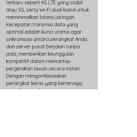
terbaru seperti 4G LTE yang stabil 
atau 5G, serta Wi-Fi dual-band untuk 
meminimalkan latensi jaringan. 
Kecepatan transmisi data yang 
optimal adalah kunci utama agar 
sinkronisasi antara perangkat Anda 
dan server pusat berjalan tanpa 
jeda, memberikan keunggulan 
kompetitif dalam memantau 
pergerakan lawan secara instan. 
Dengan mengombinasikan 
perangkat keras yang bertenaga, 
tampilan visual yang nyaman, dan 
konektivitas yang andal, Anda 
menciptakan ekosistem bermain 
yang profesional dan aman, yang 
memungkinkan potensi strategis 
Anda berkembang secara maksimal 
di setiap putaran.